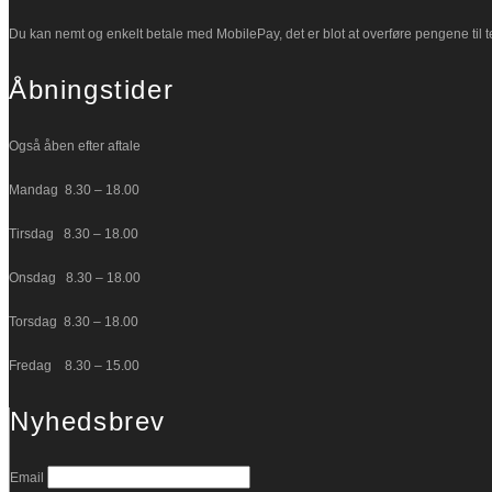
Du kan nemt og enkelt betale med MobilePay, det er blot at overføre pengene til
Åbningstider
Også åben efter aftale
Mandag 8.30 – 18.00
Tirsdag 8.30 – 18.00
Onsdag 8.30 – 18.00
Torsdag 8.30 – 18.00
Fredag 8.30 – 15.00
Nyhedsbrev
Email