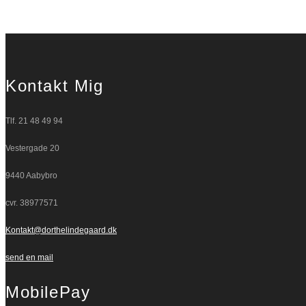
Kontakt Mig
Tlf. 21 48 49 94
Vestergade 20
9440 Aabybro
cvr. 38977571
Kontakt@dorthelindegaard.dk
send en mail
MobilePay