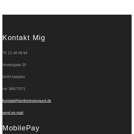
Kontakt Mig
Tlf. 21 48 49 94
Vestergade 20
9440 Aabybro
cvr. 38977571
Kontakt@dorthelindegaard.dk
send en mail
MobilePay